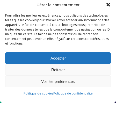
Gérer le consentement
Pour offrir les meilleures expériences, nous utilisons des technologies
telles que les cookies pour stocker et/ou accéder aux informations des
Nous suivre
appareils. Le fait de consentir à ces technologies nous permettra de
traiter des données telles que le comportement de navigation ou les ID
uniques sur ce site. Le fait de ne pas consentir ou de retirer son
consentement peut avoir un effet négatif sur certaines caractéristiques
et fonctions.
Informations
Accepter
Refuser
Mentions légales
Politique de confidentialité
Voir les préférences
Politique de Cookies
Politique de cookies
Politique de confidentialité
Mentions légales
–
Politique de confidentialité
© Tous droits réservés CPTS Canal Garonne – Conception