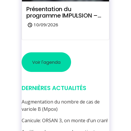
Présentation du
programme IMPULSION –
Dépistage du cancer du
10/09/2026
poumon
Voir l'agenda
DERNIÈRES ACTUALITÉS
Augmentation du nombre de cas de
variole B (Mpox)
Canicule: ORSAN 3, on monte d’un cran!