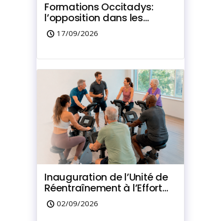
Formations Occitadys:
l’opposition dans les
troubles de l’enfant et de
17/09/2026
l’adolescent
Inauguration de l’Unité de
Réentraînement à l’Effort
du Marquisat
02/09/2026