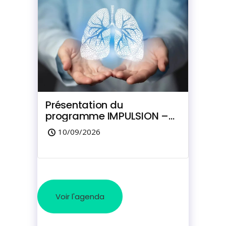
Présentation du
programme IMPULSION –
Dépistage du cancer du
10/09/2026
poumon
Voir l'agenda