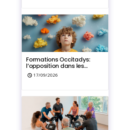
Formations Occitadys:
l’opposition dans les
troubles de l’enfant et de
17/09/2026
l’adolescent